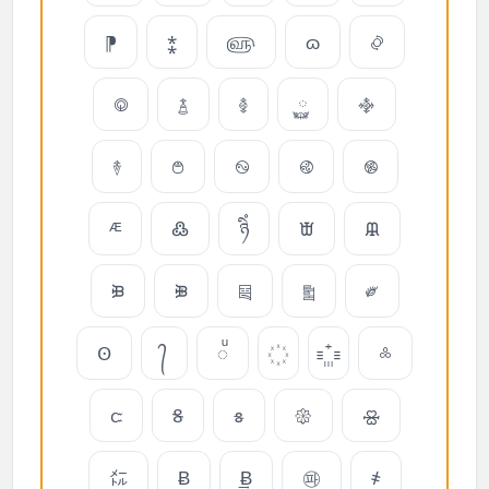
⁋
⁑
௵
ɷ
࿂
࿃
࿄
࿅
࿆
࿇
࿈
࿉
࿊
࿋
࿌
ᴭ
߷
ཉིཾ
ᙛ
ᙜ
ᙝ
ᙞ
༕
༖
༗
Ꙩ
᭄
◌ͧ
༜
ꮸ
𐐝
𐑅
𑁍
🝮
㍍
Ƀ
͢Ƀ
㉺
҂