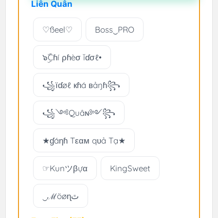
Liên Quân
♡ßeel♡
Boss‿PRO
๖ۣۜCɦí ρɦèσ ĭɗσℓ•
꧁їɗøℓ кɦá вảŋɦ꧂
꧁༺Quâɴ༻꧂
★ɠáηɦ Tεαм qυả Tạ★
☞Kunツβựα
KingSweet
‿ℳöøɳٿ