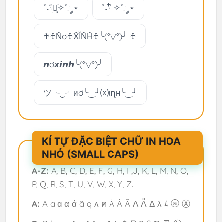
˚˖𓍢ִ໋͙֒✧˚.༘⋆
˚˖𓍢໋ ✧˚.༘⋆
♰♰N̆ơ♰X̆ĬN̆H̆♰╰(°▽°)╯ ♰
𝙣ơ𝙭𝙞𝙣𝙝╰(°▽°)╯
ツ╰‿╯иơ╰‿╯⒳ιղн╰‿╯
KÍ TỰ ĐẶC BIỆT CHỮ IN HOA
NHỎ (SMALL CAPS)
A-Z:
A, B, C, D, E, F, G, H, I ,J, K, L, M, N, O,
P, Q, R, S, T, U, V, W, X, Y, Z.
A:
A a ɑ α ά ã ą ʌ ค À Â Ã Λ ᐰ Δ λ ﾑ ⓐ Ⓐ