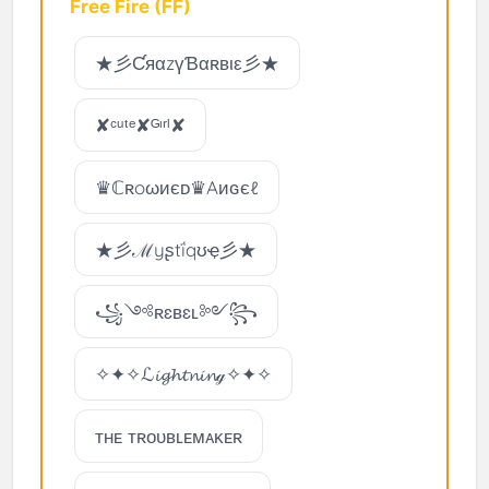
Free Fire (FF)
★彡ƇяαzүƁαʀвιε彡★
✘ᶜᵘᵗᵉ✘ᴳᶦʳˡ✘
♛ℂʀoωиєᴅ♛Aиɢєℓ
★彡ℳyʂtḯqʊҿ彡★
꧁༺ʀɛʙɛʟ༻꧂
✧✦✧ℒ𝓲𝓰𝓱𝓽𝓷𝓲𝓷ℊ✧✦✧
ᴛʜᴇ ᴛʀᴏᴜʙʟᴇᴍᴀᴋᴇʀ