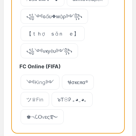
꧁༺ɢấυ❖мậρ༻꧂
【ｔｈợ ｓăｎ ｅ】
꧁༺νкуêυ༻꧂
FC Online (FIFA)
༺King༻
Ꮰσкєяα®
ツ♕Fin
๖Ƭ☉Ꭾ ｡◕‿◕｡
♚¬ℒՕvɛς‏࿐