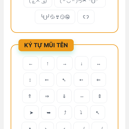
( ͜ₒ ㅅ ͜ ₒ)
(＾◡＾)っ✂╰⋃╯
╰⋃╯💦👙😏🤤
ʕ.ʔ
KÝ TỰ MŨI TÊN
←
↑
→
↓
↔
↕
➳
➴
➵
⇐
⇑
⇒
⇓
⇔
⇕
➤
➥
⤴
⤵
↖
↗
↘
↙
↚
↛