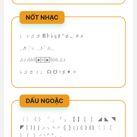
NỐT NHẠC
♩ ♪ ♫ ♬ 𝄡 𝄆 ♭ ♮ ♯ ° ø ؂ ≠ ≭
¸¸♬·¯·♩¸¸♪·¯·♫¸¸
♫♪.ılılıll|̲̅̅●̲̅̅|̲̅̅=̲̅̅|̲̅̅●̲̅̅|llılılı.♫♪
♭ ♫ ♬ ♪ ♩ ☊ ☋ ♮ ♯ ✦ ✧
DẤU NGOẶC
〈 〉《 》 「 」『 』 【 】 〚 〛 ◢ ◣ ◥
◤ ⌈ ⌉ ⌊ ⌋ ⌌ ⌍⌎ ⌏ ⦃ ⦄ ⦅ ⦆ ⦇ ⦈ ⦉ ⦊ 〔 〕 〖
〗 〘 〙 ◜ ◝ ⌜ ⌝ ⌞ ⌟