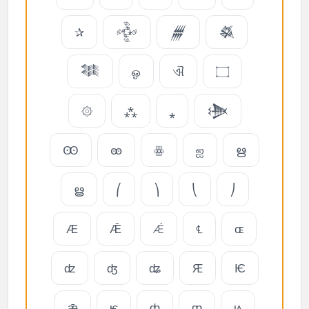
✰
𒅒
𒁂
𒈒
𒈞
ஓ
ଐ
۝
۞
⁂
⁎
𒋨
Ꙭ
ꙭ
ꙮ
ஐ
ഋ
ൠ
⎛
⎞
⎝
⎠
Ӕ
Ǣ
Ǽ
℄
ɶ
ʣ
ʤ
ʥ
Ԙ
Ѥ
ǣ
ѥ
ȸ
ȹ
ѩ