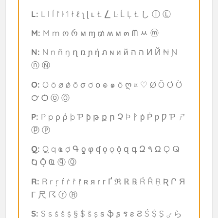
L:
L l ĺ ľ ŀ 1 ł ℓ ʅ ɭ ʟ Ł ⎳ Ŀ Ĺ Ļ Ł し ⓛ Ⓛ
M:
M m ო რ м ɱ ₥ ʍ м ๓ ᗰ ﾶ ⓜ
N:
N n ñ ŋ ղ ռ ɲ ή ภ ɴ и й ה ה И Й ₦ Ɲ
ⓝ Ⓝ
O:
O ō ø ǿ õ σ ơ օ ๏ ๑ ő ღ ¤ ♡ Ø Ŏ Ơ Ờ
℺ Ѻ ⓞ Ⓞ
P:
P p ρ ῥ þ Ƥ ƥ թ ք ր Չ Þ ᚹ ṗ Ṗ ƿ Ƿ Ƥ ㄕ
ⓟ Ⓟ
Q:
Q q ҩ ợ Գ ƍ φ ʠ ϙ ǫ ǭ զ գ Զ ٩ Ω Ǫ ⵕ
Ⱒ Ǭ Ҩ ⓠ Ⓠ
R:
R r ŗ ѓ ŕ ř ṝ ʀ я ɾ г Ґ ℜ ℝ ℞ Ŕ Ȓ Ŗ Ʀ Ր Я
Г 尺 ☈ ⓡ Ⓡ
S:
S s ś š ṩ § $ ŝ ş ѕ ֆ ʂ ร ƨ Ƨ Ś Ṩ Ş ٸ ら