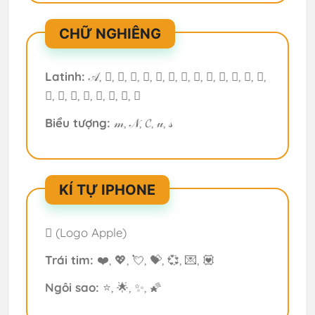
CHỮ NGHIÊNG
Latinh:
𝒜, 𝒝, 𝒞, 𝒟, 𝒺, 𝒻, 𝒢, 𝒽, 𝒾, 𝒿, 𝒦, 𝒻, 𝒺, 𝓁,
𝓂, 𝒩, 𝒪, 𝒫, 𝒬, 𝒵, 𝒲, 𝒭
Biểu tượng:
𝓂, 𝒩, 𝓒, 𝓊, 𝓈
KÍ TỰ IPHONE
 (Logo Apple)
Trái tim:
❤️, 💖, 💘, 💝, 💞, 💌, 💟
Ngôi sao:
⭐, 🌟, ✨, 🌠