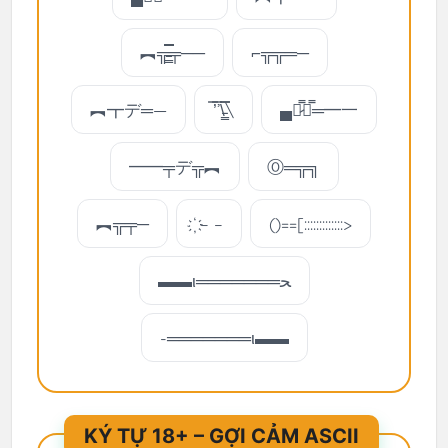
︻╦̵̵͇̿̿̿̿╤──
⌐╦╦═─
︻┳デ═—
̿’̿’\̵͇̿̿\
▄︻̷̿┻̿═━一
━━╤デ╦︻
Ⓞ═╦╗
︻╦╤─
҉ – –
()==[:::::::::::::>
▬▬ι═══════ﺤ
-═══════ι▬▬
KÝ TỰ 18+ – GỢI CẢM ASCII