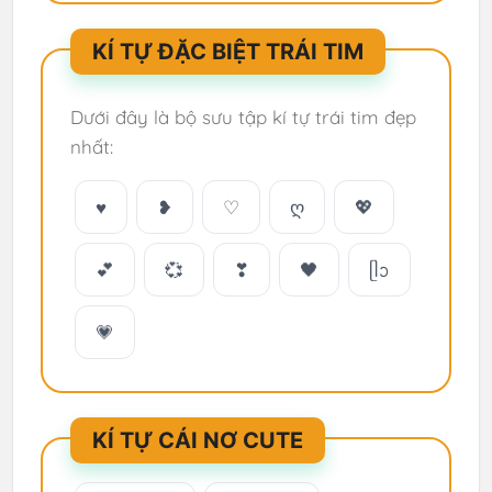
KÍ TỰ ĐẶC BIỆT TRÁI TIM
Dưới đây là bộ sưu tập kí tự trái tim đẹp
nhất:
♥
❥
♡
ღ
💖
💕
💞
❣
🖤
ᥫᩣ
💗
KÍ TỰ CÁI NƠ CUTE