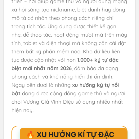
triển – nơi giúp game thủ và người dùng mạng
xã hội sáng tạo nickname, biệt danh hay dòng
mô tả cá nhân theo phong cách riêng chỉ
trong tích tắc. Ứng dụng được thiết kế gọn
nhẹ, dễ thao tác, hoạt động mượt mà trên máy
tính, tablet và điện thoại mà không cần cài đặt
thêm bất kỳ phần mềm nào. Kho dữ liệu liên
tục được cập nhật với hơn
1.000+ ký tự đặc
biệt mới nhất năm 2026
, đảm bảo đa dạng
phong cách và khả năng hiển thị ổn định.
Ngay bên dưới là những
xu hướng ký tự nổi
bật
đang được cộng đồng game thủ và người
chơi Vương Giả Vinh Diệu sử dụng nhiều nhất
hiện nay.
🔥 XU HƯỚNG KÍ TỰ ĐẶC