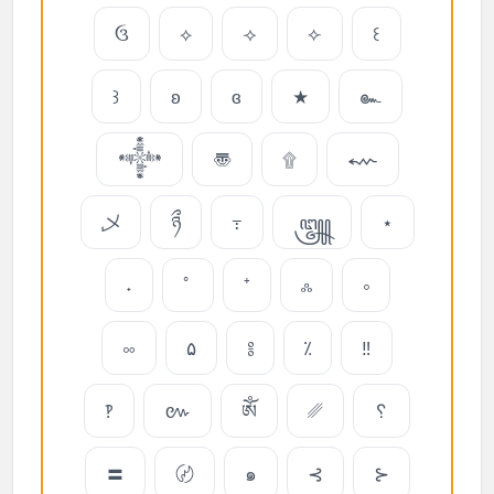
ઉ
⟡
⟢
⟣
꒰
꒱
ʚ
ɞ
★
๛
𒀱
〠
۩
⬳
乄
ཉྀ
߹
꧃
⋆
˖
ﾟ
⁺
ஃ
༚
༛
۵
༔
⁒
‼
‽
៚
ༀ
␥
␦
〓
〄
๑
⊰
⊱