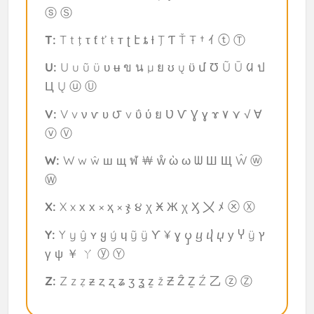
ⓢ Ⓢ
T:
T t ţ τ ƭ ť ŧ т ʈ է ȶ ƚ Ţ Ƭ Ť Ŧ † ｲ ⓣ Ⓣ
U:
U u ũ ü υ ʉ ข น µ ย ʊ ų ϋ մ Ʊ Ũ Ū ᱢ ป
Ц Ų ⓤ Ⓤ
V:
V v ν ѵ ʋ ౮ v ΰ ύ ย Ʋ Ѵ Ɣ ɣ ɤ ۷ ⋎ √ ∀
ⓥ Ⓥ
W:
W w ŵ ш щ ฬ ￦ ẘ ὼ ω ᗯ Ш Щ Ŵ ⓦ
Ⓦ
X:
X x х х × ҳ × ჯ ૪ χ Ӿ Ж χ Ӽ 〤 ﾒ ⓧ Ⓧ
Y:
Y y ŷ ʏ ყ ý ɥ ỹ ÿ Ƴ ¥ ɣ ၦ ⴁ ⴣ ⴤ у Ⴤ ÿ ץ
γ ψ ￥ ㄚ ⓨ Ⓨ
Z:
Z z ẓ ƶ ȥ ʐ ʑ ʒ ʓ ẕ ž Ƶ Ẑ Ẕ Ź 乙 ⓩ Ⓩ