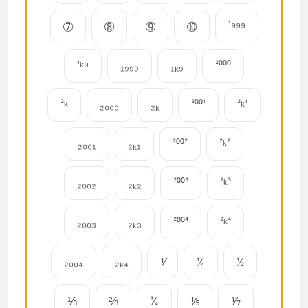
➆
➇
➈
➉
¹⁹⁹⁹
¹ᵏ⁹
₁₉₉₉
₁ₖ₉
²⁰⁰⁰
²ᵏ
₂₀₀₀
₂ₖ
²⁰⁰¹
²ᵏ¹
₂₀₀₁
₂ₖ₁
²⁰⁰²
²ᵏ²
₂₀₀₂
₂ₖ₂
²⁰⁰³
²ᵏ³
₂₀₀₃
₂ₖ₃
²⁰⁰⁴
²ᵏ⁴
₂₀₀₄
₂ₖ₄
⅟
¼
½
⅓
⅔
¾
⅕
⅐