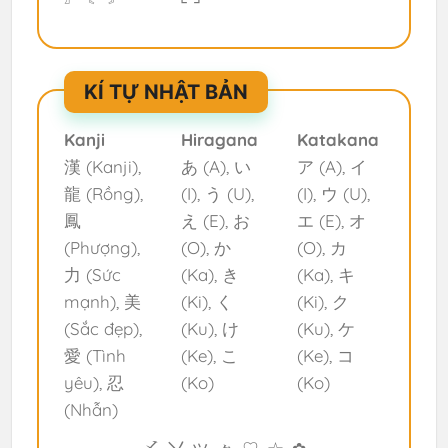
KÍ TỰ NHẬT BẢN
Kanji
Hiragana
Katakana
漢 (Kanji),
あ (A), い
ア (A), イ
龍 (Rồng),
(I), う (U),
(I), ウ (U),
鳳
え (E), お
エ (E), オ
(Phượng),
(O), か
(O), カ
力 (Sức
(Ka), き
(Ka), キ
mạnh), 美
(Ki), く
(Ki), ク
(Sắc đẹp),
(Ku), け
(Ku), ケ
愛 (Tình
(Ke), こ
(Ke), コ
yêu), 忍
(Ko)
(Ko)
(Nhẫn)