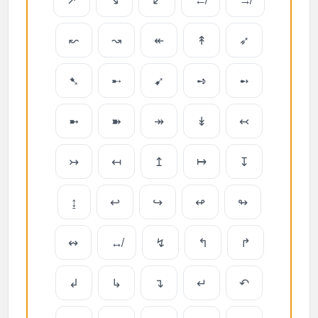
↜
↝
↞
↟
➶
➷
➸
➹
➺
➻
➼
➽
↠
↡
↢
↣
↤
↥
↦
↧
↨
↩
↪
↫
↬
↭
↮
↯
↰
↱
↲
↳
↴
↵
↶