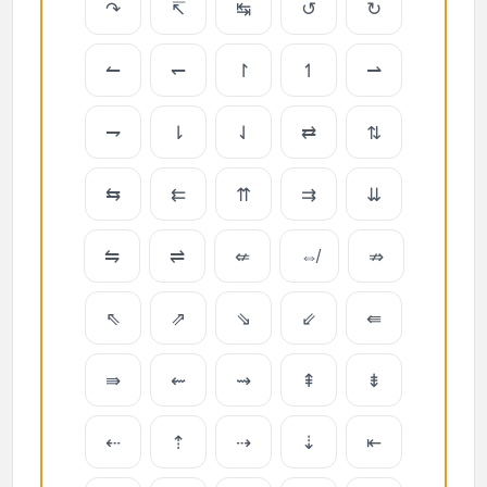
↷
↸
↹
↺
↻
↼
↽
↾
↿
⇀
⇁
⇂
⇃
⇄
⇅
⇆
⇇
⇈
⇉
⇊
⇋
⇌
⇍
⇎
⇏
⇖
⇗
⇘
⇙
⇚
⇛
⇜
⇝
⇞
⇟
⇠
⇡
⇢
⇣
⇤