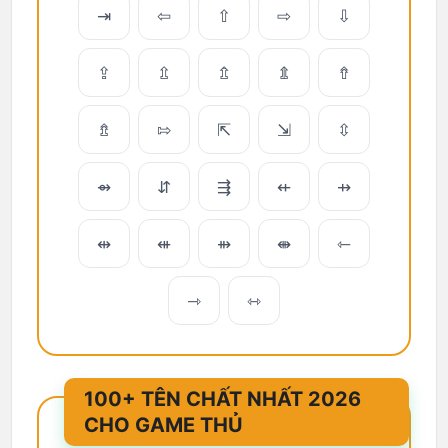
⇥
⇦
⇧
⇨
⇩
⇪
⇫
⇬
⇭
⇮
⇯
⇰
⇱
⇲
⇳
⇴
⇵
⇶
⇷
⇸
⇹
⇺
⇻
⇼
⇽
⇾
⇿
100+ TÊN CHẤT NHẤT 2026
CHO GAME THỦ