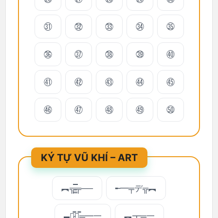
㉛
㉜
㉝
㉞
㉟
㊱
㊲
㊳
㊴
㊵
㊶
㊷
㊸
㊹
㊺
㊻
㊼
㊽
㊾
㊿
KÝ TỰ VŨ KHÍ – ART
︻╦̵̵͇̿̿̿̿╤──
╾━╤デ╦︻
▄︻̷̿┻̿═━一
︻┳═一