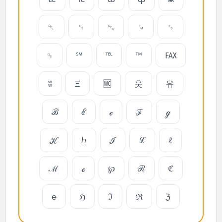
␡
␟
␖
␙
␜
␝
℠
℡
™
℻
ʬ
Ξ
🅏
웃
유
ℬ
ℰ
ℯ
ℱ
ℊ
ℋ
ℎ
ℐ
ℒ
ℓ
ℳ
ℴ
℘
ℛ
ℭ
℮
ℌ
ℑ
ℜ
ℨ