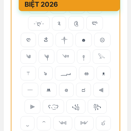
BIỆT 2026
࿐
亗
ツ
✿
-`ღ´-
༉
༊
Ლ
Ღ
ౘ
༒
☻
☹
༄
༆
༇
༈
𓅂
⚚
๖
؄
ఴ
ᴥ
᠁
ꔚ
᪤
ದ
⫷
⫸
ʕ˖͜͡ ˖ʔ
꧁
꧂
‿
⁀
༺
༻
ઈ