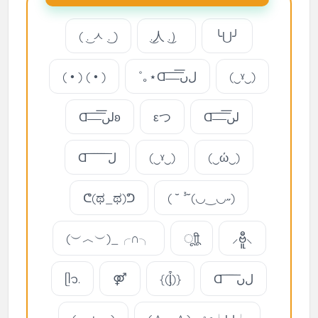
( ͜. ㅅ ͜. )
͜.人 ͜.）
╰⋃╯
( • ) ( • )
˚｡⋆Ɑ͞ ̶͞ ̶͞ ̶͞ ﻝﮞ͞
(‿ˠ‿)
Ɑ͞ ̶͞ ̶͞ ̶͞ لں͞ʚ
εつ
Ɑ͞ ̶͞ ̶͞ ̶͞ لں͞
Ɑ͞ ͞ ͞ ͞ ͞ ͞ ل
(‿ˠ‿)
(‿ώ‿)
ᕦ(ಥ_ಥ)ᕤ
( ˘ ³˘(◡‿◡˶)
(︶︿︶)_╭∩╮
ूाीू
⸝ဗီူ⸜
ᥫ᭡.
⚤
{(ᶅ͒)}
Ɑ͞ ͞ ͞ ͞ ﻝﮞ