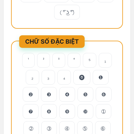
( ͡° ͜ʖ ͡°)
CHỮ SỐ ĐẶC BIỆT
¹
²
³
⁴
⁵
₁
₂
₃
₄
⓿
❶
❷
❸
❹
❺
❻
❼
❽
❾
❿
➀
➁
➂
➃
➄
➅