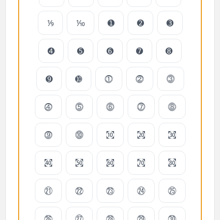
⅑
⅒
➊
➋
➌
➍
➎
➏
➐
➑
➒
➓
⓵
⓶
⓷
⓸
⓹
⓺
⓻
⓼
⓽
⓾
㉈
㉉
㉊
㉋
㉌
㉍
㉎
㉏
㉑
㉒
㉓
㉔
㉕
㉖
㉗
㉘
㉙
㉚