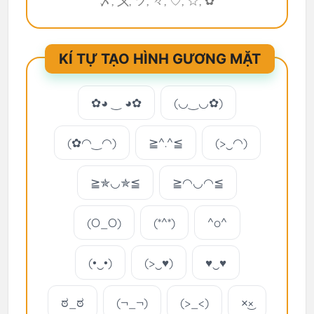
〆, 〤, ツ, 々, ♡, ☆, ✿
KÍ TỰ TẠO HÌNH GƯƠNG MẶT
✿◕ ‿ ◕✿
(◡‿◡✿)
(✿◠‿◠)
≧^.^≦
(>‿◠)
≧✯◡✯≦
≧◠◡◠≦
(O_O)
(*^*)
^o^
(•‿•)
(>‿♥)
♥‿♥
ಠ_ಠ
(¬_¬)
(>_<)
×͜×