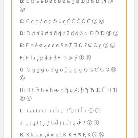
B:
B b ъ ь ɓ в ɓ ƅ ๒ ҍ ɮ ฿ ᗽ β ß Ɓ 乃 ⓑ
Ⓑ
C:
C c ċ ĉ ƈ ç © ¢ ς Ć Ĉ Č Ƈ ᑖ ⓒ Ⓒ
D:
D d ɗ ∂ ժ ძ ƌ ɖ ₫ δ ᶑ đ ð ď Ð Ď Ɗ ⓓ Ⓓ
E:
E e ê ҽ ℯ ɛ ε є ĕ ɘ Σ Ǝ Ɛ ℰ ᙓ Є ع ⓔ Ⓔ
F:
F f ғ ʄ բ ⨎ ƒ ∱ Ғ ℉ ℱ ∱ ⓕ Ⓕ
G:
G g ɠ ĝ ɢ ʛ ց ʚ ğ ġ ģ ĝ ₲ Ĝ Ɠ Ģ Ǥ ⓖ
Ⓖ
H:
H h ĥ ħ н ɦ ԋ հ ɧ ɥ ん ⴙ ђ Ћ ⴼ Ĥ Ħ Ή
ⓗ Ⓗ
I:
I i ﻨ ι เ ĭ ï ì ¡ ĩ ϊ ἶ ɨ ɪ | ! Ⴠ İ Ϊ أ ﾉ ⓘ Ⓘ
J:
J j ʝ ʲ ڑ ژ נ ƾ ⴋ į ĵ Ĵ ſ ¿ ᒛ ﾌ ⓙ Ⓙ
K:
K k ƙ к қ ќ ĸ ҡ ҟ Ќ Ҡ ₭ Ҟ Қ Ҝ ⓚ Ⓚ