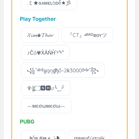
.ミ★ԍᴀмᴇʟàᴅễ★彡
Play Together
𝓧𝓲𝓶♚𝓣𝓱𝓸𝓻
『CT』•ᴮᴬᴰʙᴏʏツ
♪C͛ỏ✾X͛A͛N͛H͛¹⁹²ᵏ⁴
꧁༺ყąŋɠɧồ~2ƙ3000༻꧂
✞ঔৣ۝🅽🅷ư╰‿╯
︵мєσωмєσω︵
PUBG
. 𝖇ắ𝖓 𝖙𝖎𝖒 𝖊 ╰❥
αинιυ¢ủαpék