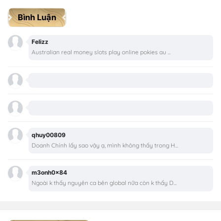
Bình Luận
Felizz
Australian real money slots play online pokies au ...
qhuy00809
Doanh Chính lấy sao vậy ạ, mình không thấy trong H...
m3onh0x84
Ngoài k thấy nguyên ca bên global nữa còn k thấy D...