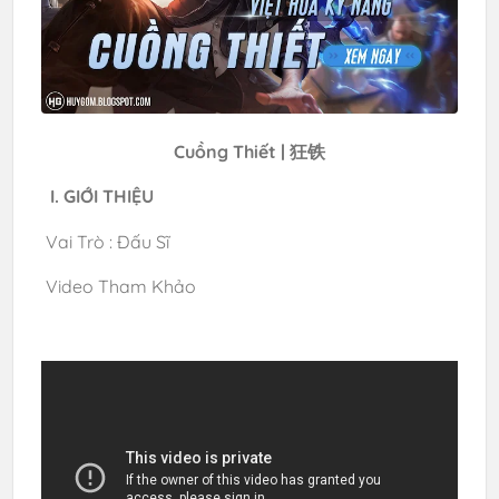
Cuồng Thiết | 狂铁
I. GIỚI THIỆU
Vai Trò : Đấu Sĩ
Video Tham Khảo