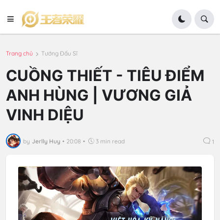
Trang chủ
Tướng Đấu Sĩ
CUỒNG THIẾT - TIÊU ĐIỂM
ANH HÙNG | VƯƠNG GIẢ
VINH DIỆU
by
Jerlly Huy
•
20:08
•
3 min read
1