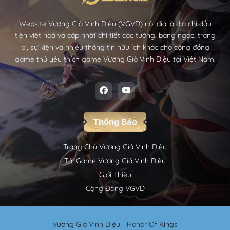
Website Vương Giả Vinh Diệu (VGVD) nội địa là địa chỉ đầu
tiên việt hoá và cập nhật chi tiết các tướng, bảng ngọc, trạng
bị, sự kiện và nhiều thông tin hữu ích khác cho cộng đồng
game thủ yêu thích game Vương Giả Vinh Diệu tại Việt Nam.
Thông Báo
Trang Chủ Vương Giả Vinh Diệu
Tải Game Vương Giả Vinh Diệu
Giới Thiệu
Cộng Đồng VGVD
Vương Giả Vinh Diệu - Honor Of Kings