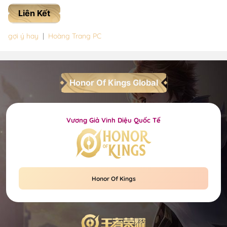
Liên Kết
gợi ý hay
|
Hoàng Trang PC
Honor Of Kings Global
Vương Giả Vinh Diệu Quốc Tế
Honor Of Kings