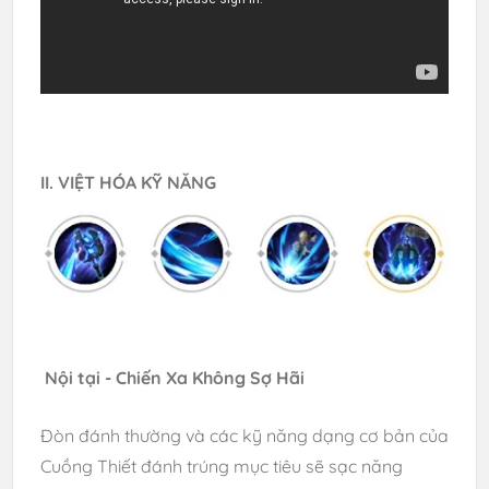
II. VIỆT HÓA KỸ NĂNG
Nội tại - Chiến Xa Không Sợ Hãi
Đòn đánh thường và các kỹ năng dạng cơ bản của
Cuồng Thiết đánh trúng mục tiêu sẽ sạc năng