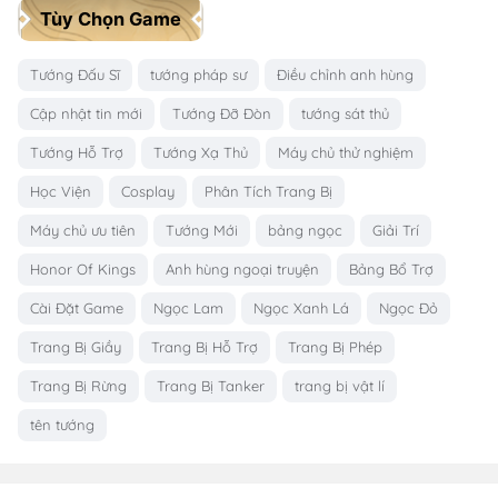
Tùy Chọn Game
Tướng Đấu Sĩ
tướng pháp sư
Điều chỉnh anh hùng
Cập nhật tin mới
Tướng Đỡ Đòn
tướng sát thủ
Tướng Hỗ Trợ
Tướng Xạ Thủ
Máy chủ thử nghiệm
Học Viện
Cosplay
Phân Tích Trang Bị
Máy chủ ưu tiên
Tướng Mới
bảng ngọc
Giải Trí
Honor Of Kings
Anh hùng ngoại truyện
Bảng Bổ Trợ
Cài Đặt Game
Ngọc Lam
Ngọc Xanh Lá
Ngọc Đỏ
Trang Bị Giầy
Trang Bị Hỗ Trợ
Trang Bị Phép
Trang Bị Rừng
Trang Bị Tanker
trang bị vật lí
tên tướng