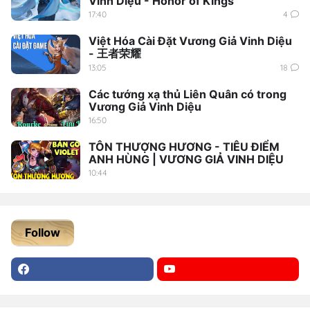
Vinh Diệu - Honor of Kings
17:40
4
Việt Hóa Cài Đặt Vương Giả Vinh Diệu
- 王者荣耀
13:05
18
Các tướng xạ thủ Liên Quân có trong
Vương Giả Vinh Diệu
16:50
TÔN THƯỢNG HƯƠNG - TIÊU ĐIỂM
ANH HÙNG | VƯƠNG GIẢ VINH DIỆU
10:44
Follow