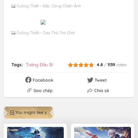
Cuồng Thiết - Đặc Công Chiến Ảnh
Cuồng Thiết - Cao Thủ Trò Chơi
Tags:
Tướng Đấu Sĩ
4.8
/
1139
rates
Facebook
Tweet
Sao chép
Chia sẻ
You might like