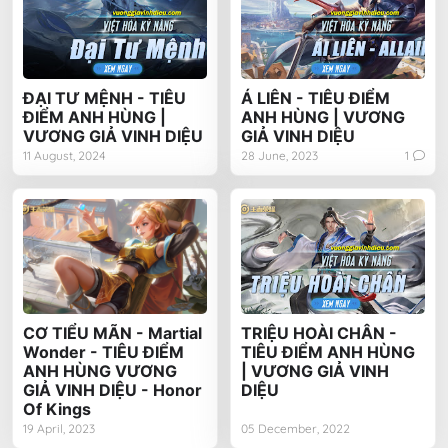
ĐẠI TƯ MỆNH - TIÊU
Á LIÊN - TIÊU ĐIỂM
ĐIỂM ANH HÙNG |
ANH HÙNG | VƯƠNG
VƯƠNG GIẢ VINH DIỆU
GIẢ VINH DIỆU
11 August, 2024
28 June, 2023
1
CƠ TIỂU MÃN - Martial
TRIỆU HOÀI CHÂN -
Wonder - TIÊU ĐIỂM
TIÊU ĐIỂM ANH HÙNG
ANH HÙNG VƯƠNG
| VƯƠNG GIẢ VINH
GIẢ VINH DIỆU - Honor
DIỆU
Of Kings
19 April, 2023
05 December, 2022