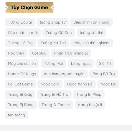
Tùy Chọn Game
Tướng Đấu Sĩ
tướng pháp sư
Điều chỉnh anh hùng
Cập nhật tin mới
Tướng Đỡ Đòn
tướng sát thủ
Tướng Hỗ Trợ
Tướng Xạ Thủ
Máy chủ thử nghiệm
Học Viện
Cosplay
Phân Tích Trang Bị
Máy chủ ưu tiên
Tướng Mới
bảng ngọc
Giải Trí
Honor Of Kings
Anh hùng ngoại truyện
Bảng Bổ Trợ
Cài Đặt Game
Ngọc Lam
Ngọc Xanh Lá
Ngọc Đỏ
Trang Bị Giầy
Trang Bị Hỗ Trợ
Trang Bị Phép
Trang Bị Rừng
Trang Bị Tanker
trang bị vật lí
tên tướng