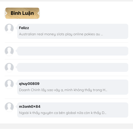
Bình Luận
Felizz
Australian real money slots play online pokies au ...
qhuy00809
Doanh Chính lấy sao vậy ạ, mình không thấy trong H...
m3onh0x84
Ngoài k thấy nguyên ca bên global nữa còn k thấy D...