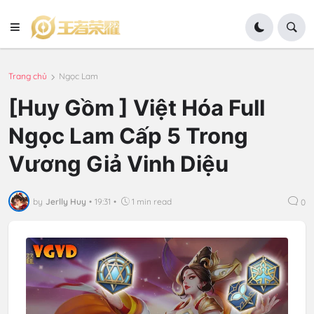
Trang chủ
Ngọc Lam
[Huy Gồm ] Việt Hóa Full
Ngọc Lam Cấp 5 Trong
Vương Giả Vinh Diệu
by
Jerlly Huy
•
19:31
•
1 min read
0