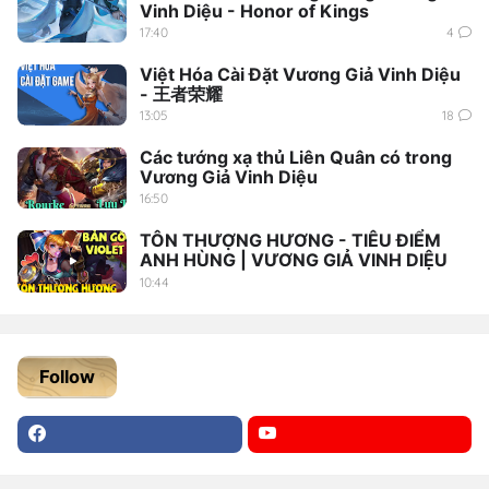
Vinh Diệu - Honor of Kings
17:40
4
Việt Hóa Cài Đặt Vương Giả Vinh Diệu
- 王者荣耀
13:05
18
Các tướng xạ thủ Liên Quân có trong
Vương Giả Vinh Diệu
16:50
TÔN THƯỢNG HƯƠNG - TIÊU ĐIỂM
ANH HÙNG | VƯƠNG GIẢ VINH DIỆU
10:44
Follow