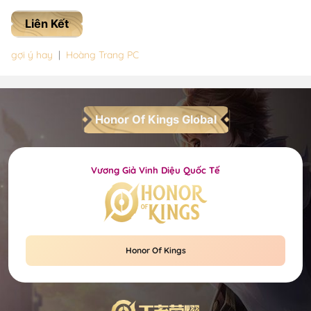
Liên Kết
gợi ý hay
|
Hoàng Trang PC
Honor Of Kings Global
Vương Giả Vinh Diệu Quốc Tế
Honor Of Kings