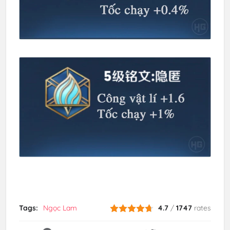
Tags:
Ngọc Lam
4.7
/
1747
rates