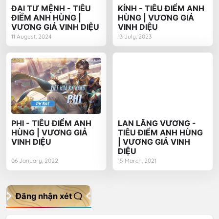
ĐẠI TƯ MỆNH - TIÊU
KÍNH - TIÊU ĐIỂM ANH
ĐIỂM ANH HÙNG |
HÙNG | VƯƠNG GIẢ
VƯƠNG GIẢ VINH DIỆU
VINH DIỆU
11 August, 2024
13 July, 2023
PHI - TIÊU ĐIỂM ANH
LAN LĂNG VƯƠNG -
HÙNG | VƯƠNG GIẢ
TIÊU ĐIỂM ANH HÙNG
VINH DIỆU
| VƯƠNG GIẢ VINH
DIỆU
06 January, 2022
15 March, 2021
Đăng nhận xét