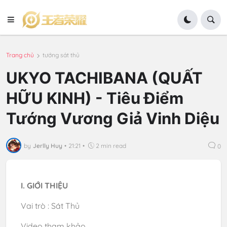
Trang chủ
tướng sát thủ
UKYO TACHIBANA (QUẤT
HỮU KINH) - Tiêu Điểm
Tướng Vương Giả Vinh Diệu
by
Jerlly Huy
•
21:21
•
2 min read
0
I. GIỚI THIỆU
Vai trò : Sát Thủ
Video tham khảo