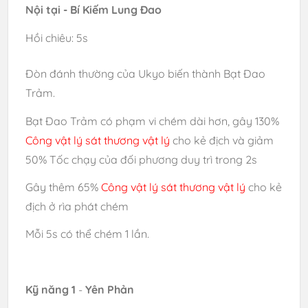
Nội tại - Bí Kiếm Lung Đao
Hồi chiêu: 5s
Đòn đánh thường của Ukyo biến thành Bạt Đao
Trảm.
Bạt Đao Trảm có phạm vi chém dài hơn, gây 130%
Công vật lý sát thương vật lý
cho kẻ địch và giảm
50% Tốc chạy của đối phương duy trì trong 2s
Gây thêm
65%
Công vật lý sát thương vật lý
cho kẻ
địch ở rìa phát chém
Mỗi 5s có thể chém 1 lần.
Kỹ năng 1
-
Yên Phản