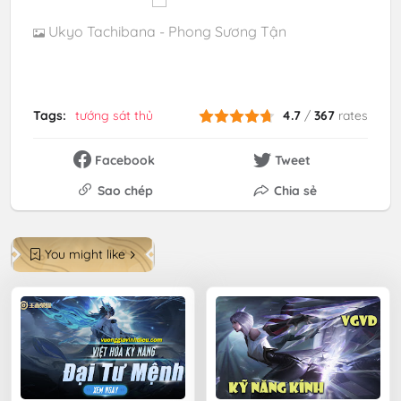
Ukyo Tachibana - Phong Sương Tận
Tags:
tướng sát thủ
4.7
/
367
rates
Facebook
Tweet
Sao chép
Chia sẻ
You might like