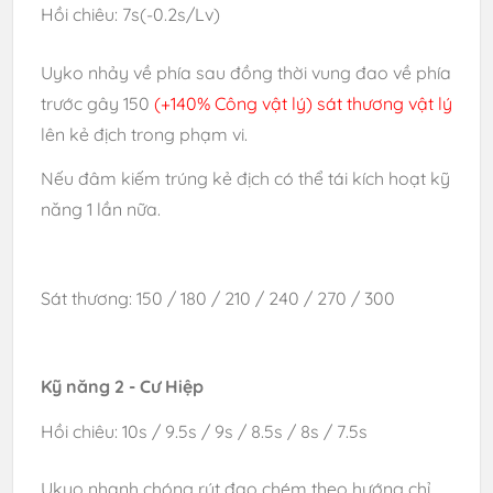
Hồi chiêu: 7s(-0.2s/Lv)
Uyko nhảy về phía sau đồng thời vung đao về phía
trước gây 150
(+140% Công vật lý) sát thương vật lý
lên kẻ địch trong phạm vi.
Nếu đâm kiếm trúng kẻ địch có thể tái kích hoạt kỹ
năng 1 lần nữa.
Sát thương: 150 / 180 / 210 / 240 / 270 / 300
Kỹ năng 2 - Cư Hiệp
Hồi chiêu: 10s / 9.5s / 9s / 8.5s / 8s / 7.5s
Ukyo nhanh chóng rút đao chém theo hướng chỉ