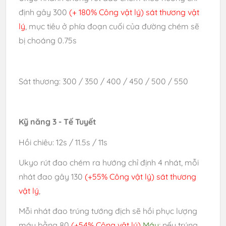
định gây 300
(+ 180% Công vật lý) sát thương vật
lý
, mục tiêu ở phía đoạn cuối của đường chém sẽ
bị choáng 0.75s
Sát thương: 300
/ 350 / 400 / 450 / 500 / 550
Kỹ năng 3 - Tế Tuyết
Hồi chiêu: 12s / 11.5s / 11s
Ukyo rút đao chém ra hướng chỉ định 4 nhát, mỗi
nhát đao gây 130
(+55% Công vật lý) sát thương
vật lý
,
Mỗi nhát đao trúng tướng địch sẽ hồi phục lượng
máu bằng 80
(+54% Công vật lý)
Máu
; nếu trúng