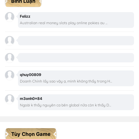
Bình Luận
Felizz
Australian real money slots play online pokies au ...
qhuy00809
Doanh Chính lấy sao vậy ạ, mình không thấy trong H...
m3onh0x84
Ngoài k thấy nguyên ca bên global nữa còn k thấy D...
Tùy Chọn Game