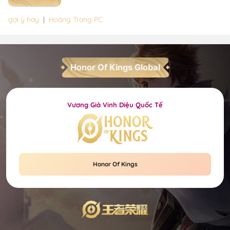
gợi ý hay
|
Hoàng Trang PC
Honor Of Kings Global
Vương Giả Vinh Diệu Quốc Tế
Honor Of Kings