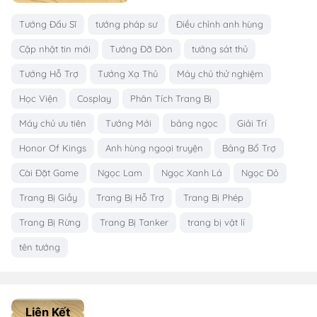
Tướng Đấu Sĩ
tướng pháp sư
Điều chỉnh anh hùng
Cập nhật tin mới
Tướng Đỡ Đòn
tướng sát thủ
Tướng Hỗ Trợ
Tướng Xạ Thủ
Máy chủ thử nghiệm
Học Viện
Cosplay
Phân Tích Trang Bị
Máy chủ ưu tiên
Tướng Mới
bảng ngọc
Giải Trí
Honor Of Kings
Anh hùng ngoại truyện
Bảng Bổ Trợ
Cài Đặt Game
Ngọc Lam
Ngọc Xanh Lá
Ngọc Đỏ
Trang Bị Giầy
Trang Bị Hỗ Trợ
Trang Bị Phép
Trang Bị Rừng
Trang Bị Tanker
trang bị vật lí
tên tướng
Liên Kết