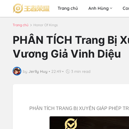
Trang chủ
Anh Hùng
Co
Trang chủ
Honor Of Kings
PHÂN TÍCH Trang Bị X
Vương Giả Vinh Diệu
by
Jerlly Huy
•
22:49
•
3 min read
PHÂN TÍCH TRANG BỊ XUYÊN GIÁP PHÉP T