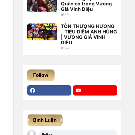
Quân có trong Vương
Giả Vinh Diệu
16:50
TÔN THƯỢNG HƯƠNG
- TIÊU ĐIỂM ANH HÙNG
| VƯƠNG GIẢ VINH
DIỆU
10:44
Follow
Bình Luận
Felizz