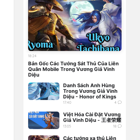
18:24
Bản Gốc Các Tướng Sát Thủ Của Liên
Quân Mobile Trong Vương Giả Vinh
Diệu
Danh Sách Anh Hùng
Trong Vương Giả Vinh
Diệu - Honor of Kings
17:40
4
Việt Hóa Cài Đặt Vương
Giả Vinh Diệu - 王者荣耀
13:05
18
Các tướng xạ thủ Liên