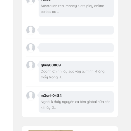
Australian real money slots play online
pokies au ...
qhuy00809
Doanh Chính lấy sao vậy ạ, mình không
thấy trong H...
m3onh0x84
Ngoài k thấy nguyên ca bên global nữa còn
k thấy D...