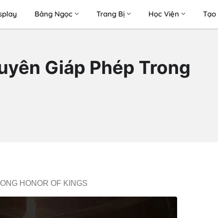
splay
Bảng Ngọc
Trang Bị
Học Viện
Tạo 
uyên Giáp Phép Trong
RONG HONOR OF KINGS