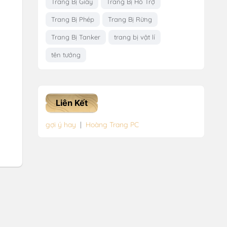
Trang Bị Giầy
Trang Bị Hỗ Trợ
Trang Bị Phép
Trang Bị Rừng
Trang Bị Tanker
trang bị vật lí
tên tướng
Liên Kết
gợi ý hay
|
Hoàng Trang PC