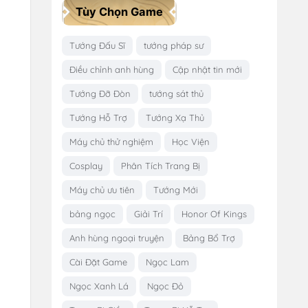
Tùy Chọn Game
Tướng Đấu Sĩ
tướng pháp sư
Điều chỉnh anh hùng
Cập nhật tin mới
Tướng Đỡ Đòn
tướng sát thủ
Tướng Hỗ Trợ
Tướng Xạ Thủ
Máy chủ thử nghiệm
Học Viện
Cosplay
Phân Tích Trang Bị
Máy chủ ưu tiên
Tướng Mới
bảng ngọc
Giải Trí
Honor Of Kings
Anh hùng ngoại truyện
Bảng Bổ Trợ
Cài Đặt Game
Ngọc Lam
Ngọc Xanh Lá
Ngọc Đỏ